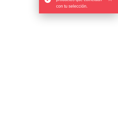
TELÉFONO
con tu selección.
+ 34 967 27 51 57
+34 685 13 50 94
EMAIL
ventas@talaya-ambrona.com
compras@talaya-ambrona.com